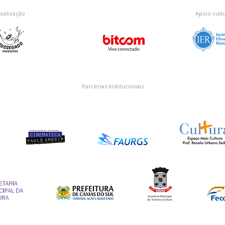
ealização
Apoio cultu
Parcerias Institucionais