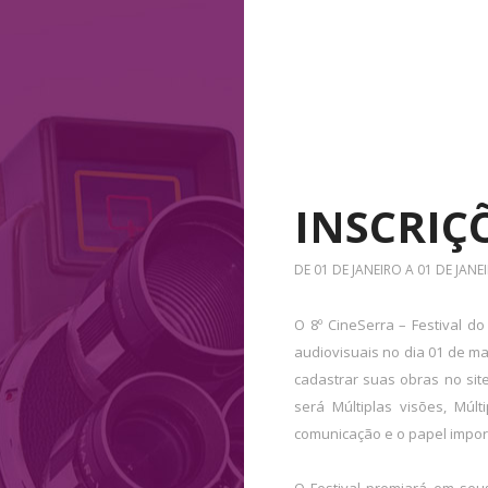
INSCRIÇ
DE 01 DE JANEIRO A 01 DE JANE
O 8º CineSerra – Festival d
audiovisuais no dia 01 de ma
cadastrar suas obras no sit
será Múltiplas visões, Múlt
comunicação e o papel import