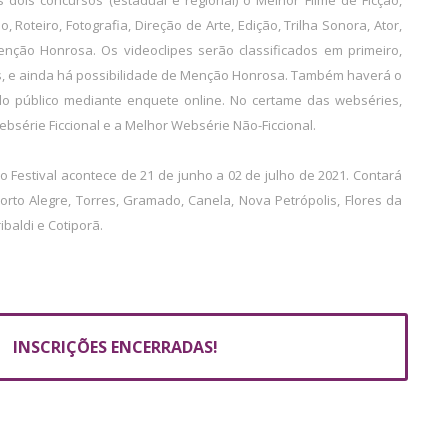
 dois concursos (estadual e regional) o Melhor Filme de Ficção,
 Roteiro, Fotografia, Direção de Arte, Edição, Trilha Sonora, Ator,
nção Honrosa. Os videoclipes serão classificados em primeiro,
s, e ainda há possibilidade de Menção Honrosa. Também haverá o
lo público mediante enquete online. No certame das webséries,
série Ficcional e a Melhor Websérie Não-Ficcional.
 Festival acontece de 21 de junho a 02 de julho de 2021. Contará
to Alegre, Torres, Gramado, Canela, Nova Petrópolis, Flores da
baldi e Cotiporã.
INSCRIÇÕES ENCERRADAS!