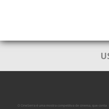
U
O CineSerra é uma mostra competitiva de cinema, que conta