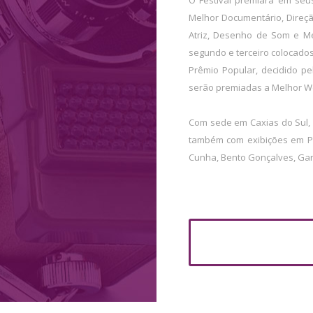
O Festival premiará em seus
Melhor Documentário, Direção,
Atriz, Desenho de Som e Me
segundo e terceiro colocado
Prêmio Popular, decidido pe
serão premiadas a Melhor Web
Com sede em Caxias do Sul, o
também com exibições em Por
Cunha, Bento Gonçalves, Gari