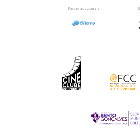
Parcerias culturais
R