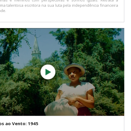
nas e meninos com perspectivas e sonhos iguais. Retrata a
uma talentosa escritora na sua luta pela independência financeira
ade.
s ao Vento: 1945