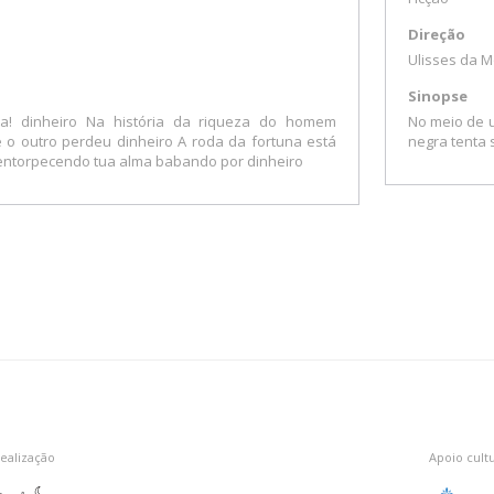
Direção
Ulisses da M
Sinopse
ia! dinheiro Na história da riqueza do homem
No meio de 
 outro perdeu dinheiro A roda da fortuna está
negra tenta 
a entorpecendo tua alma babando por dinheiro
ealização
Apoio cultu