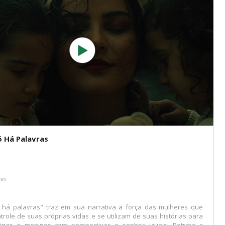
 Há Palavras
no
há palavras" traz em sua narrativa a força das mulheres que
role de suas próprias vidas e se utilizam de suas histórias para