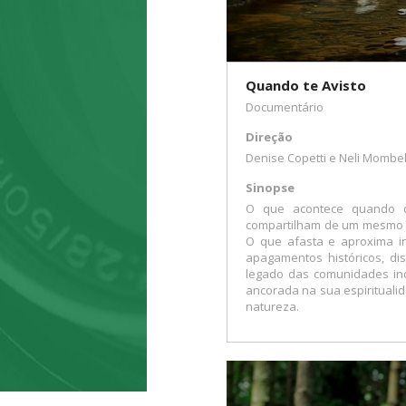
Quando te Avisto
Documentário
Direção
Denise Copetti e Neli Mombel
Sinopse
O que acontece quando d
compartilham de um mesmo 
O que afasta e aproxima in
apagamentos históricos, disp
legado das comunidades ind
ancorada na sua espiritualid
natureza.