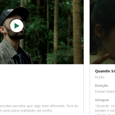
Quando Só
Ficção
Direção
Darlan Vilari
Sinopse
acordar percebe que algo esta diferente, fora do
"Quando só 
m uma outra realidade, um sonho.
tomam o cont