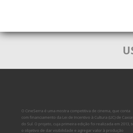
U
O CineSerra é uma mostra competitiva de cinema, que conta
com financiamento da Lei de Incentivo à Cultura (LIC) de Caxia
do Sul. O projeto, cuja primeira edição foi realizada em 2013, 
o objetivo de dar visibilidade e agregar valor à produção