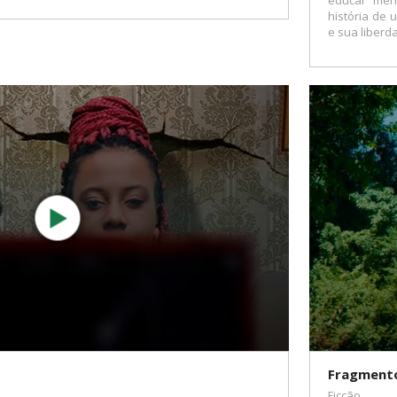
educar meni
história de 
e sua liberd
Fragmento
Ficção