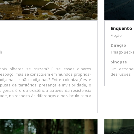
Enquanto 
Ficção
Direção
li
Thiago Bec
Sinopse
ois olhares se cruzam? E se esses olhares
Um astrona
espaço, mas se constituem em mundos próprios?
desilusões.
dígenas e não indígenas? Entre colonizações e
utas de territórios, presença e invisibilidade, o
ígenas é o da existência através da resistência
ade, no respeito às diferenças e no vínculo com a