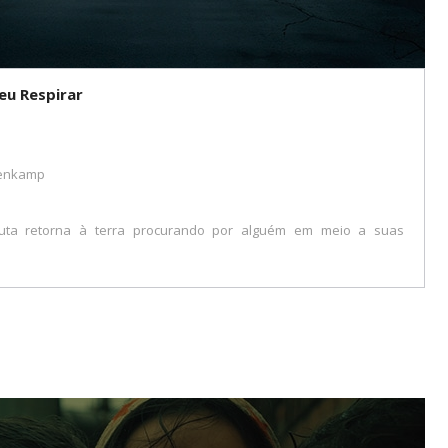
eu Respirar
kenkamp
uta retorna à terra procurando por alguém em meio a suas