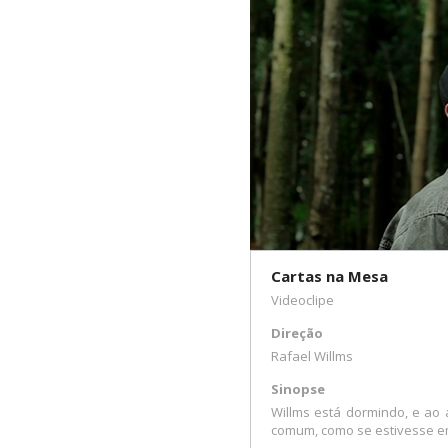
Cartas na Mesa
Videoclipe
Direção
Rafael Willms
Sinopse
Willms está dormindo, e ao 
comum, como se estivesse e