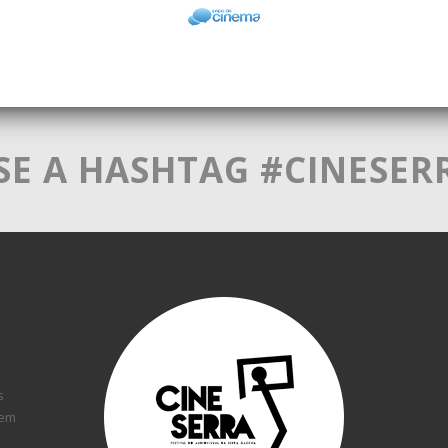
SE A HASHTAG #CINESER
s
tem