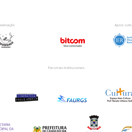
ealização
Apoio cultu
Parcerias Institucionais