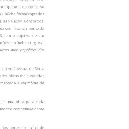
rticipantes do concurso
rra Gaúcha foram captados
as são Racon Consórcios,
onta com financiamento da
13, tem o objetivo de dar
uções em âmbito regional
uções mais populares das
l do Audiovisual da Serra
s três obras mais votadas
á marcada a cerimônia de
lher uma obra para cada
 mostra competitiva desta
tados por meio da Lei de