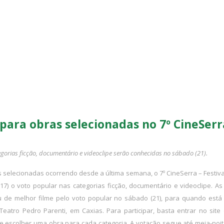
para obras selecionadas no 7º CineSerra
orias ficção, documentário e videoclipe serão conhecidas no sábado (21).
selecionadas ocorrendo desde a última semana, o 7º CineSerra – Festiva
17) o voto popular nas categorias ficção, documentário e videoclipe. A
éu de melhor filme pelo voto popular no sábado (21), para quando est
atro Pedro Parenti, em Caxias. Para participar, basta entrar no site 
e escolher uma obra para cada categoria. A votação segue até meia-noit