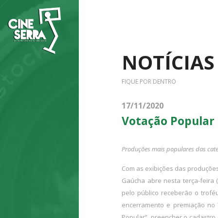
NOTÍCIAS
FIQUE POR DENTRO
17/11/2020
Votação Popular 
Produções mais populares das categ
Com as exibições das produções 
Gaúcha abre nesta terça-feira (
pelo público receberão o trof
encerramento e premiação no Te
Popular”, preencher o cadastro 