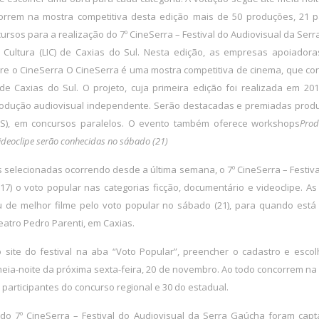
rrem na mostra competitiva desta edição mais de 50 produções, 21 pa
ecursos para a realização do 7º CineSerra – Festival do Audiovisual da Se
à Cultura (LIC) de Caxias do Sul. Nesta edição, as empresas apoiador
obre o CineSerra O CineSerra é uma mostra competitiva de cinema, que c
) de Caxias do Sul. O projeto, cuja primeira edição foi realizada em 20
 produção audiovisual independente. Serão destacadas e premiadas prod
RS), em concursos paralelos. O evento também oferece workshops
Prod
videoclipe serão conhecidas no sábado (21)
selecionadas ocorrendo desde a última semana, o 7º CineSerra – Festiva
17) o voto popular nas categorias ficção, documentário e videoclipe. A
éu de melhor filme pelo voto popular no sábado (21), para quando est
atro Pedro Parenti, em Caxias.
no
site do festival na aba “Voto Popular”
, preencher o cadastro e esco
meia-noite da próxima sexta-feira, 20 de novembro. Ao todo concorrem na
participantes do concurso regional e 30 do estadual.
 do 7º CineSerra – Festival do Audiovisual da Serra Gaúcha foram cap