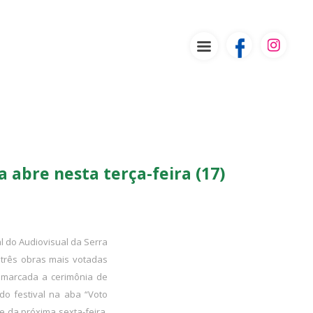
 abre nesta terça-feira (17)
l do Audiovisual da Serra
s três obras mais votadas
á marcada a cerimônia de
do festival na aba “Voto
e da próxima sexta-feira,