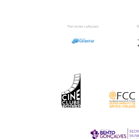
Parcerias culturais
R