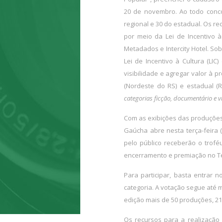
20 de novembro. Ao todo conco
regional e 30 do estadual. Os r
por meio da Lei de Incentivo 
Metadados e Intercity Hotel. S
Lei de Incentivo à Cultura (LIC
visibilidade e agregar valor à
(Nordeste do RS) e estadual (
categorias ficção, documentário e 
Com as exibições das produções 
Gaúcha abre nesta terça-feira (
pelo público receberão o trof
encerramento e premiação no Te
Para participar, basta entrar 
categoria. A votação segue até 
edição mais de 50 produções, 21 
Os recursos para a realização