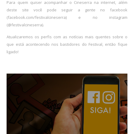
Para quem quiser acompanhar o Cineserra na internet, além
deste site você pode seguir a gente no facebook
(
facebook.com/festivalcineserra
) e no instagram
(
@festivalcineserra
).
Atualizaremos os perfis com as notícias mais quentes sobre o
que está acontecendo nos bastidores do Festival, então fique
ligado!