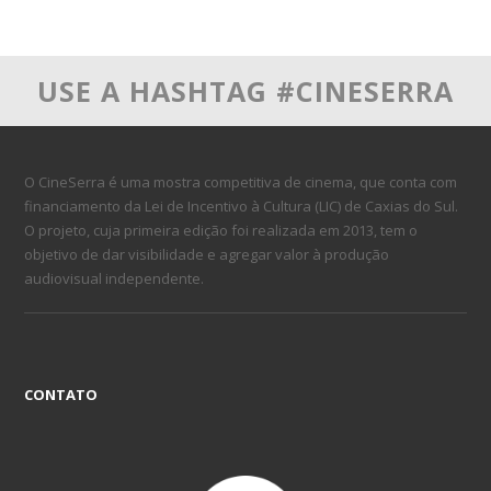
USE A HASHTAG #CINESERRA
O CineSerra é uma mostra competitiva de cinema, que conta com
financiamento da Lei de Incentivo à Cultura (LIC) de Caxias do Sul.
O projeto, cuja primeira edição foi realizada em 2013, tem o
objetivo de dar visibilidade e agregar valor à produção
audiovisual independente.
CONTATO