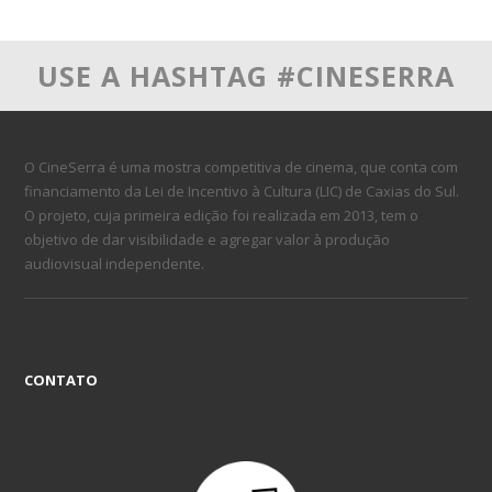
USE A HASHTAG #CINESERRA
O CineSerra é uma mostra competitiva de cinema, que conta com
financiamento da Lei de Incentivo à Cultura (LIC) de Caxias do Sul.
O projeto, cuja primeira edição foi realizada em 2013, tem o
objetivo de dar visibilidade e agregar valor à produção
audiovisual independente.
CONTATO