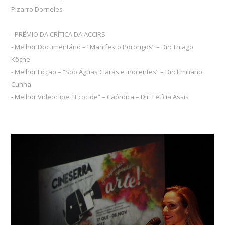
Pizarro Dorneles
- PRÊMIO DA CRÍTICA DA ACCIRS
- Melhor Documentário – “Manifesto Porongos” – Dir: Thiago
Köche
- Melhor Ficção – “Sob Águas Claras e Inocentes” – Dir: Emiliano
Cunha
- Melhor Videoclipe: “Ecocide” – Caórdica – Dir: Letícia Assis